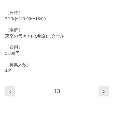
〔日時〕
2/13(
)13:00
16:00
日
〜
〔場所〕
(
)
東京の代々木
北参道
スクール
〔費用〕
5,000
円
〔募集人数〕
4
名
13