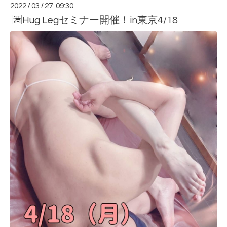
2022
/
03
/
27 09:30
🈵Hug Legセミナー開催！in東京4/18