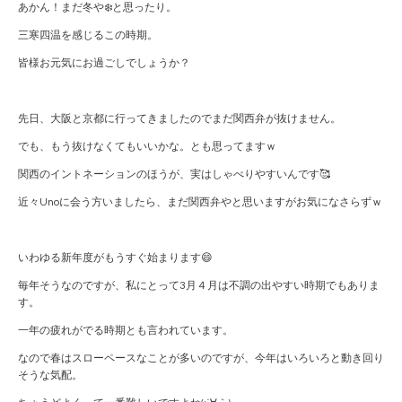
あかん！まだ冬や❄️と思ったり。
三寒四温を感じるこの時期。
皆様お元気にお過ごしでしょうか？
先日、大阪と京都に行ってきましたのでまだ関西弁が抜けません。
でも、もう抜けなくてもいいかな。とも思ってますｗ
関西のイントネーションのほうが、実はしゃべりやすいんです🥰
近々Unoに会う方いましたら、まだ関西弁やと思いますがお気になさらずｗ
いわゆる新年度がもうすぐ始まります😄
毎年そうなのですが、私にとって3月４月は不調の出やすい時期でもありま
す。
一年の疲れがでる時期とも言われています。
なので春はスローペースなことが多いのですが、今年はいろいろと動き回り
そうな気配。