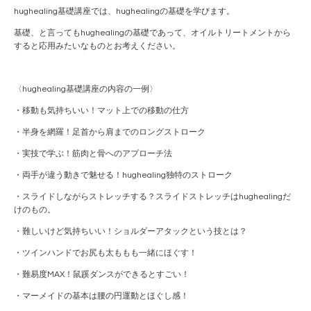
hughealing基礎講座では、hughealingの基礎を学びます。
基礎、と言ってもhughealingの基礎であって、オイルトリートメントから
すると応用みたいなものとお考えください。
〈hughealing基礎講座の内容の一例〉
・移動も気持ちいい！マット上での移動の仕方
・半身を網羅！足首から肩までのロングストローク
・実技で学ぶ！筋肉と骨へのアプローチ法
・両手が違う動きで魅せる！hughealing独特のストローク
・スライドしながらストレッチする？スライドストレッチはhughealingだ
けのもの。
・難しいけど気持ちいい！ショルダーアタックという技とは？
・ツインハンドでお尻も太ももも一緒にほぐす！
・難易度MAX！鼠蹊ダンスができるとすごい！
・マーメイドの基本は腰の円運動とほぐし感！