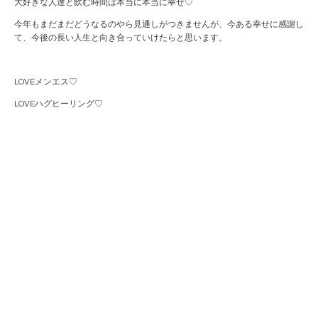
大好きな人達と飲む時間は本当に本当に幸せ♡
今年もまだまだどうなるのやら見通しがつきませんが、今ある幸せに感謝し
て、今後の長い人生と向き合っていけたらと思います。
LOVEメンエス♡
LOVEハグヒーリング♡