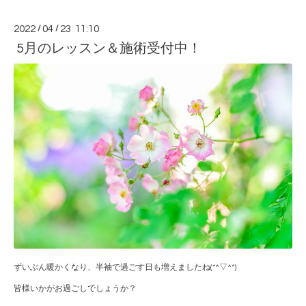
2022
/
04
/
23 11:10
5月のレッスン＆施術受付中！
ずいぶん暖かくなり、半袖で過ごす日も増えましたね(*^▽^*)
皆様いかがお過ごしでしょうか？