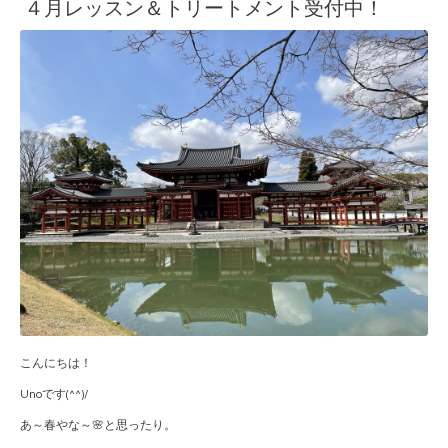
４月レッスン＆トリートメント受付中！
こんにちは！
Unoです(^^)/
あ～春やな～🌸と思ったり。