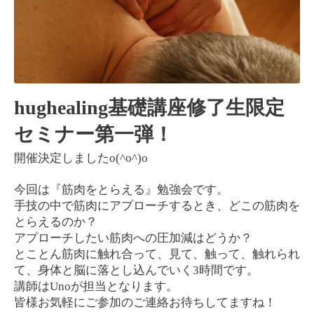
hughealing
基礎講座修了生限定
セミナー第一弾！
o(^o^)o
開催決定しました
今回は『筋肉をとらえる』勉強会です。
手技の中で筋肉にアプローチするとき、どこの筋肉を
とらえるのか？
アプローチしたい筋肉への圧加減はどうか？
とことん筋肉に触れ合って、見て、触って、触れられ
3
て、身体と脳に落とし込んでいく
時間です。
Uno
講師は
が担当となります。
皆様お気軽にご参加のご連絡お待ちしてますね！