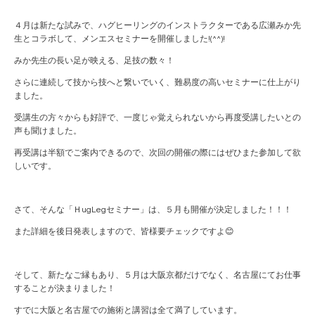
４月は新たな試みで、ハグヒーリングのインストラクターである広瀬みか先
生とコラボして、メンエスセミナーを開催しました!(^^)!
みか先生の長い足が映える、足技の数々！
さらに連続して技から技へと繋いでいく、難易度の高いセミナーに仕上がり
ました。
受講生の方々からも好評で、一度じゃ覚えられないから再度受講したいとの
声も聞けました。
再受講は半額でご案内できるので、次回の開催の際にはぜひまた参加して欲
しいです。
さて、そんな「ＨugLegセミナー」は、５月も開催が決定しました！！！
また詳細を後日発表しますので、皆様要チェックですよ😊
そして、新たなご縁もあり、５月は大阪京都だけでなく、名古屋にてお仕事
することが決まりました！
すでに大阪と名古屋での施術と講習は全て満了しています。