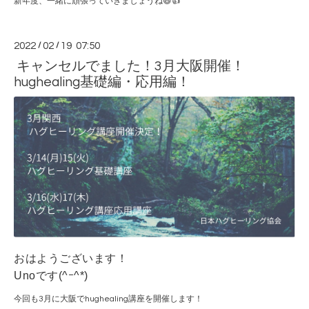
新年度、一緒に頑張っていきましょうね😆👍
2022
/
02
/
19 07:50
キャンセルでました！3月大阪開催！
hughealing基礎編・応用編！
おはようございます！
Unoです(^ｰ^*)
今回も3月に大阪でhughealing講座を開催します！