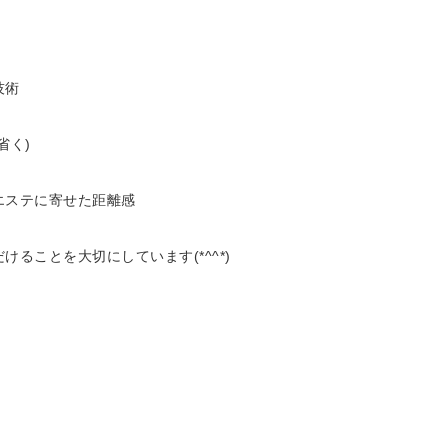
技術
省く)
エステに寄せた距離感
ることを大切にしています(*^^*)