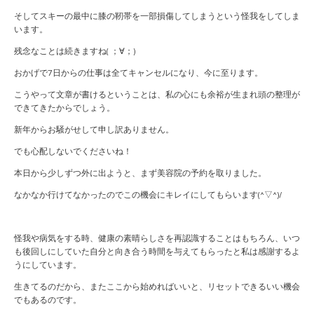
そしてスキーの最中に膝の靭帯を一部損傷してしまうという怪我をしてしま
います。
残念なことは続きますね( ；∀；)
おかげで7日からの仕事は全てキャンセルになり、今に至ります。
こうやって文章が書けるということは、私の心にも余裕が生まれ頭の整理が
できてきたからでしょう。
新年からお騒がせして申し訳ありません。
でも心配しないでくださいね！
本日から少しずつ外に出ようと、まず美容院の予約を取りました。
なかなか行けてなかったのでこの機会にキレイにしてもらいます(^▽^)/
怪我や病気をする時、健康の素晴らしさを再認識することはもちろん、いつ
も後回しにしていた自分と向き合う時間を与えてもらったと私は感謝するよ
うにしています。
生きてるのだから、またここから始めればいいと、リセットできるいい機会
でもあるのです。