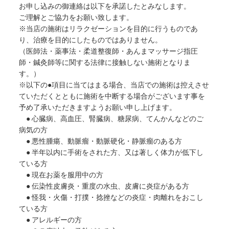
お申し込みの御連絡は以下を承諾したとみなします。
ご理解とご協力をお願い致します。
※当店の施術はリラクゼーションを目的に行うものであ
り、治療を目的にしたものではありません。
（医師法・薬事法・柔道整復師・あんまマッサージ指圧
師・鍼灸師等に関する法律に接触しない施術となりま
す。）
※以下の●項目に当てはまる場合、当店での施術は控えさせ
ていただくとともに施術を中断する場合がございます事を
予め了承いただきますようお願い申し上げます。
● 心臓病、高血圧、腎臓病、糖尿病、てんかんなどのご
病気の方
● 悪性腫瘍、動脈瘤・動脈硬化・静脈瘤のある方
● 半年以内に手術をされた方、又は著しく体力が低下し
ている方
● 現在お薬を服用中の方
● 伝染性皮膚炎・重度の水虫、皮膚に炎症がある方
● 怪我・火傷・打撲・捻挫などの炎症・肉離れをおこし
ている方
● アレルギーの方