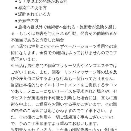
● ３７度以上の発熱がある方
● 感染症のある方
● 泥酔されている方
● 妊娠中の方
● 施術内容以外で施術者へ触れる・施術者が危険を感じ
る・もしくは危害を与えられる行動、発言その他施術者が
不適当であると判断した場合
※当店では性別にかかわらずペーパーショーツ着用での施
術になります。全裸での施術は承っておりませんのでご了
承下さいませ。
※当店は男性専門の個室マッサージ店やメンズエステでは
ございません。また、回春・リンパマッサージ等の法令及
び公序良俗に反するような行為も一切行っておりません。
当店は本格的なオイルトリートメントをご提供するサロン
であり、メニューにないサービスを要求された場合や、セ
ラピストが施術続行不可能と判断した場合には、直ちに施
術を中止し、ご退店をお願いする事がございます。その際
の料金のご返金には応じかねますのでご了承下さい。ま
た、その後のご利用を一切ご遠慮頂く事もございますの
で、予めご了承頂ますよう重ねてお願いします。
※刺青をされている方。また暴力団関係者の方のご利用は