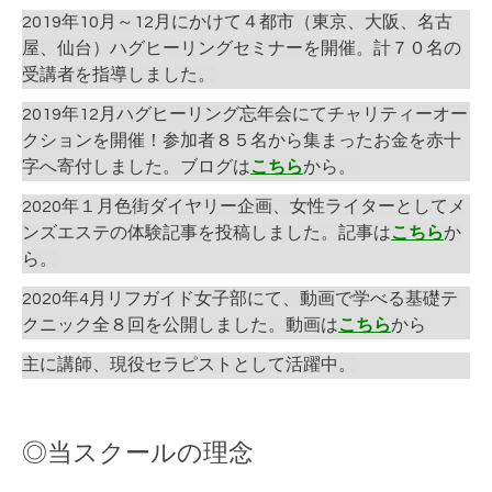
2019年10月～12月にかけて４都市（東京、大阪、名古
屋、仙台）ハグヒーリングセミナーを開催。計７０名の
受講者を指導しました。
2019年12月ハグヒーリング忘年会にてチャリティーオー
クションを開催！参加者８５名から集まったお金を赤十
字へ寄付しました。ブログは
こちら
から。
2020年１月色街ダイヤリー企画、女性ライターとしてメ
ンズエステの体験記事を投稿しました。記事は
こちら
か
ら。
2020年4月リフガイド女子部にて、動画で学べる基礎テ
クニック全８回を公開しました。動画は
こちら
から
主に講師、現役セラピストとして活躍中。
◎当スクールの理念