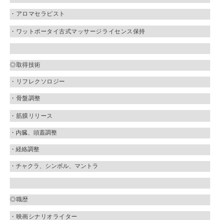
・アロマセラピスト
・ワットポータイ古式マッサージライセンス保持
◎取得技術
・リフレクソロジー
・骨盤調整
・筋膜リリース
・内臓、頭蓋調整
・経絡調整
・チャクラ、シンボル、マントラ
◎職歴
・映画
シナリオライター