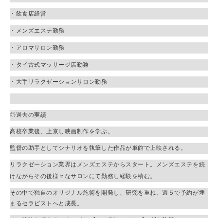
・飲食店経営
・メンズエステ勤務
・アロマサロン勤務
・タイ古式マッサージ店勤務
・大手リラクゼーションサロン勤務
◎過去の実績
高校卒業後、上京し映画制作を学ぶ。
監督の助手としてシナリオを執筆した作品が単館で上映される。
リラクゼーション業界はメンズエステからスタート。メンズエステを続
けながらその後様々なサロンにて勤務し経験を積む。
その中で独自のオリジナル施術を開発し、研究を重ね、
週５で予約が埋
まるセラピストへと成長。