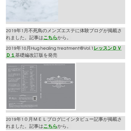
2019年1月不死鳥のメンズエステに体験ブログが掲載さ
れました。記事は
こちら
から。
2019年10月Hug healing treatment®Vol.1
レッスンＤＶ
Ｄ１
基礎編改訂版を発売
2019年1０月ＭＥＬブログにインタビュー記事が掲載さ
れました。記事は
こちら
から。