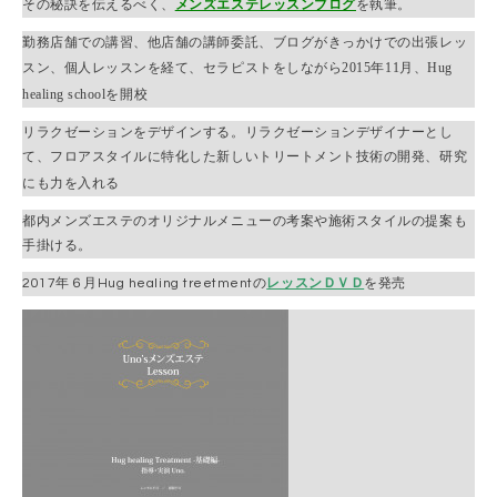
その秘訣を伝えるべく、
メンズエステレッスンブログ
を執筆。
勤務店舗での講習、他店舗の講師委託、ブログがきっかけでの出張レッ
2015
11
Hug
スン、個人レッスンを経て、セラピストをしながら
年
月、
healing school
を開校
リラクゼーションをデザインする。リラクゼーションデザイナーとし
て、フロアスタイルに特化した新しいトリートメント技術の開発、研究
にも力を入れる
都内メンズエステのオリジナルメニューの考案や施術スタイルの提案も
手掛ける。
2017年６月Hug healing treetmentの
レッスン
ＤＶＤ
を発売