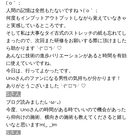
(´o｀；
人間の記憶は全然もたないですねヽ(´o｀；
何度もインプットアウトプットしながら覚えていなきゃ
と実感しているところです。
そして
私は大事なタイ古式のストレッチの紙も忘れてし
まったので、次回また研修をお願いする際に頂けました
ら助かります╰(*´□`*)╯♡
あんなに技術の進歩バリエーションがあると時間を有効
に使えていいですね。
今日は、行ってよかったです。
Unoさんのファンになる男性の気持ちが分かります！
ありがとうございました╰(*´□`*)╯♡
Sさん
ブログ読みました(｡･ω･｡)
今度、Unoさんの時間がある時でいいので機会があった
ら仰向けの施術、横向きの施術も教えてくださると嬉し
いなと思いますm(_ _)m
Sさん