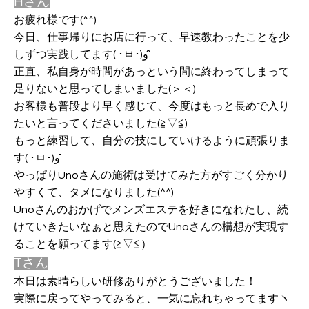
Hさん
お疲れ様です(^^)
今日、仕事帰りにお店に行って、早速教わったことを少
しずつ実践してます( ･ㅂ･)و ̑̑
正直、私自身が時間があっという間に終わってしまって
足りないと思ってしまいました(＞＜)
お客様も普段より早く感じて、今度はもっと長めで入り
たいと言ってくださいました(≧▽≦)
もっと練習して、自分の技にしていけるように頑張りま
す( ･ㅂ･)و ̑̑
やっぱりUnoさんの施術は受けてみた方がすごく分かり
やすくて、タメになりました(^^)
Unoさんのおかげでメンズエステを好きになれたし、続
けていきたいなぁと思えたのでUnoさんの構想が実現す
ることを願ってます(≧▽≦）
Tさん
本日は素晴らしい研修ありがとうございました！
実際に戻ってやってみると、一気に忘れちゃってますヽ