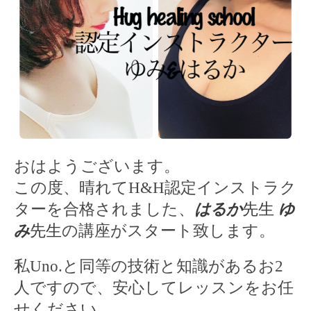
おはようございます。
この度、晴れて
H&H
認定インストラク
ターを合格されました、
はるか
先生
ゆ
み
先生
の講座がスタート致します。
私
Uno.
と同等の技術と知識があるお
2
人ですので、安心してレッスンをお任
せください。