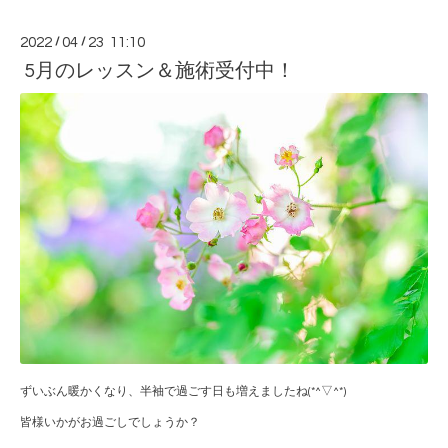
2022
/
04
/
23 11:10
5月のレッスン＆施術受付中！
ずいぶん暖かくなり、半袖で過ごす日も増えましたね(*^▽^*)
皆様いかがお過ごしでしょうか？