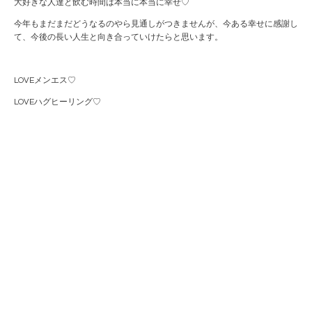
大好きな人達と飲む時間は本当に本当に幸せ♡
今年もまだまだどうなるのやら見通しがつきませんが、今ある幸せに感謝し
て、今後の長い人生と向き合っていけたらと思います。
LOVEメンエス♡
LOVEハグヒーリング♡