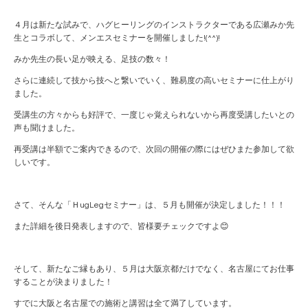
４月は新たな試みで、ハグヒーリングのインストラクターである広瀬みか先
生とコラボして、メンエスセミナーを開催しました!(^^)!
みか先生の長い足が映える、足技の数々！
さらに連続して技から技へと繋いでいく、難易度の高いセミナーに仕上がり
ました。
受講生の方々からも好評で、一度じゃ覚えられないから再度受講したいとの
声も聞けました。
再受講は半額でご案内できるので、次回の開催の際にはぜひまた参加して欲
しいです。
さて、そんな「ＨugLegセミナー」は、５月も開催が決定しました！！！
また詳細を後日発表しますので、皆様要チェックですよ😊
そして、新たなご縁もあり、５月は大阪京都だけでなく、名古屋にてお仕事
することが決まりました！
すでに大阪と名古屋での施術と講習は全て満了しています。