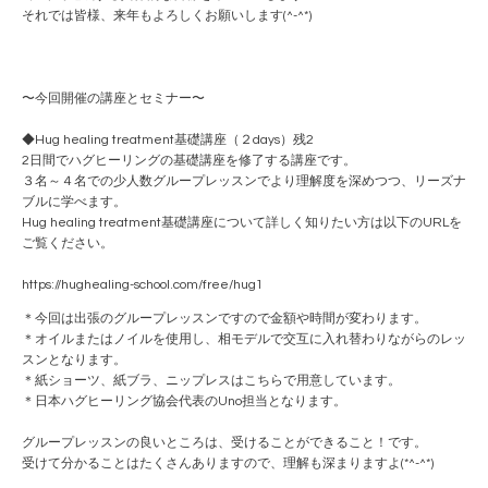
それでは皆様、来年もよろしくお願いします(^-^*)
〜今回開催の講座とセミナー〜
◆Hug healing treatment基礎講座（２days）残2
2日間でハグヒーリングの基礎講座を修了する講座です。
３名～４名での少人数グループレッスンでより理解度を深めつつ、リーズナ
ブルに学べます。
Hug healing treatment基礎講座について詳しく知りたい方は以下のURLを
ご覧ください。
https://hughealing-school.com/free/hug1
＊今回は出張のグループレッスンですので金額や時間が変わります。
＊オイルまたはノイルを使用し、相モデルで交互に入れ替わりながらのレッ
スンとなります。
＊紙ショーツ、紙ブラ、ニップレスはこちらで用意しています。
＊日本ハグヒーリング協会代表のUno担当となります。
グループレッスンの良いところは、受けることができること！です。
受けて分かることはたくさんありますので、理解も深まりますよ(*^-^*)