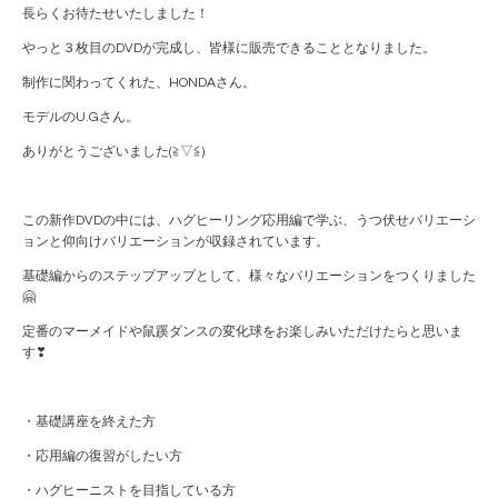
長らくお待たせいたしました！
やっと３枚目のDVDが完成し、皆様に販売できることとなりました。
制作に関わってくれた、HONDAさん。
モデルのU.Gさん。
ありがとうございました(≧▽≦)
この新作DVDの中には、ハグヒーリング応用編で学ぶ、うつ伏せバリエーシ
ョンと仰向けバリエーションが収録されています。
基礎編からのステップアップとして、様々なバリエーションをつくりました
🤗
定番のマーメイドや鼠蹊ダンスの変化球をお楽しみいただけたらと思いま
す❣
・基礎講座を終えた方
・応用編の復習がしたい方
・ハグヒーニストを目指している方