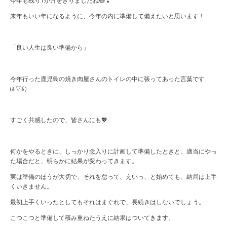
今年も残り1か月をきりましたね😆❣
来年もいい年になるように、今年の内に準備して備えたいと思います！
「良い人生は良い準備から」
今年行った鹿児島の焼き肉屋さんのトイレの中に張ってあった言葉です
(≧▽≦)
すごく共感したので、皆さんにも💖
何かをやるときに、しっかり念入りに計画して準備したときと、適当にやっ
た場合だと、明らかに結果が変わってきます。
実は準備のほうが大切で、それを怠って、えいっ、と始めても、結局は上手
くいきません。
最初上手くいったとしてもそれはまぐれで、長続きはしないでしょう。
こつこつと準備して積み重ねたうえに結果はついてきます。