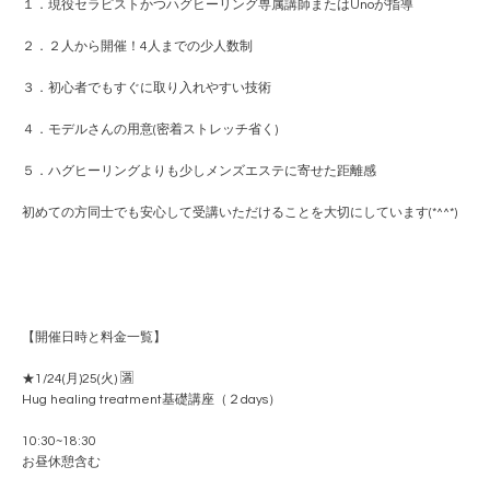
１．現役セラピストかつハグヒーリング専属講師またはUnoが指導
２．２人から開催！4人までの少人数制
３．初心者でもすぐに取り入れやすい技術
４．モデルさんの用意(密着ストレッチ省く)
５．ハグヒーリングよりも少しメンズエステに寄せた距離感
初めての方同士でも安心して受講いただけることを大切にしています(*^^*)
【開催日時と料金一覧】
★1/24(月)25(火) 🈵
Hug healing treatment基礎講座（２days）
10:30~18:30
お昼休憩含む