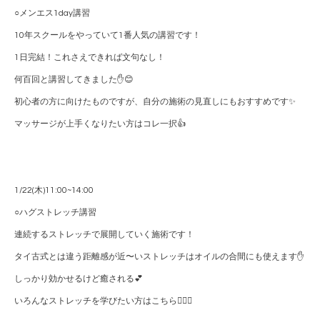
○メンエス1day講習
10年スクールをやっていて1番人気の講習です！
1日完結！これさえできれば文句なし！
何百回と講習してきました✋😊
初心者の方に向けたものですが、自分の施術の見直しにもおすすめです✨
マッサージが上手くなりたい方はコレ一択👍
1/22(木)11:00~14:00
○ハグストレッチ講習
連続するストレッチで展開していく施術です！
タイ古式とは違う距離感が近〜いストレッチはオイルの合間にも使えます✋
しっかり効かせるけど癒される💕
いろんなストレッチを学びたい方はこちら💁🏼‍♀️