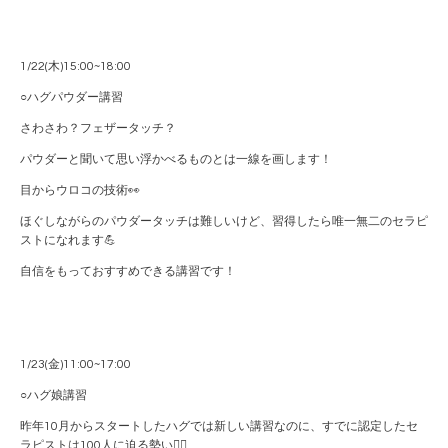
1/22(木)15:00~18:00
○ハグパウダー講習
さわさわ？フェザータッチ？
パウダーと聞いて思い浮かべるものとは一線を画します！
目からウロコの技術👀
ほぐしながらのパウダータッチは難しいけど、習得したら唯一無二のセラピ
ストになれます💪
自信をもっておすすめできる講習です！
1/23(金)11:00~17:00
○ハグ娘講習
昨年10月からスタートしたハグでは新しい講習なのに、すでに認定したセ
ラピストは100人に迫る勢い❤️‍🔥