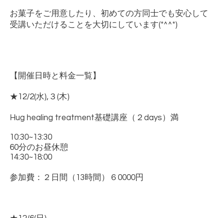
お菓子をご用意したり、初めての方同士でも安心して
受講いただけることを大切にしています
(*^^*)
【開催日時と料金一覧】
★12/2(
水
),
３
(
木
)
Hug healing treatment
基礎講座（２
days
）満
10:30~13:30
60
分のお昼休憩
14:30~18:00
参加費：２日間（
13
時間）６
0000
円