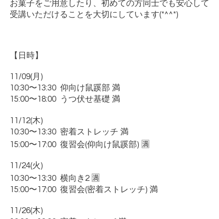
お菓子をご用意したり、初めての方同士でも安心して
受講いただけることを大切にしています
(*^^*)
【日時】
11/09(
月
)
10:30
〜
13:30
仰向け鼠蹊部 満
15:00
〜
18:00
うつ伏せ基礎 満
11/12(
木
)
10:30
〜
13:30
密着ストレッチ 満
15:00
〜
17:00
復習会
(
仰向け鼠蹊部
) 🈵
11/24(
火
)
10:30
〜
13:30
横向き
2 🈵
15:00
〜
17:00
復習会
(
密着ストレッチ
) 満
11/26(
木
)