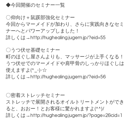
◆今回開催のセミナー一覧
〇仰向け＋鼠蹊部強化セミナー
今回からマーメイドが加わり、さらに実践向きなセミ
ナーへとパワーアップしました！
詳しくは
→http://hughealing.jugem.jp/?eid=55
〇うつ伏せ基礎セミナー
町のほぐし屋さんよりも、マッサージが上手くなる！
うつ伏せでのマーメイドや肩甲骨のしっかりほぐしは
使えますよ
(^_-)-☆
詳しくは
→http://hughealing.jugem.jp/?eid=56
〇密着ストレッチセミナー
ストレッチで展開されるオイルトリートメントができ
ると、おおー！とお客様に驚かれますよ
(^^)/
詳しくは
→http://hughealing.jugem.jp/?page=2&cid=1