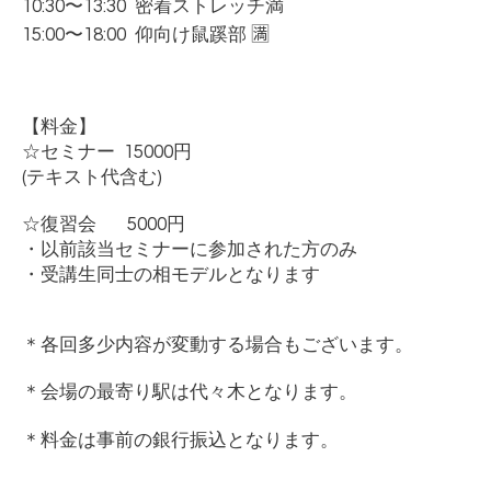
10:30
〜
13:30
密着ストレッチ満
15:00
〜
18:00
仰向け鼠蹊部 🈵
【料金】
☆
セミナー
15000
円
(
テキスト代含む
)
☆
復習会
5000
円
・以前該当セミナーに参加された方のみ
・受講生同士の相モデルとなります
＊各回多少内容が変動する場合もございます。
＊会場の最寄り駅は代々木となります。
＊料金は事前の銀行振込となります。