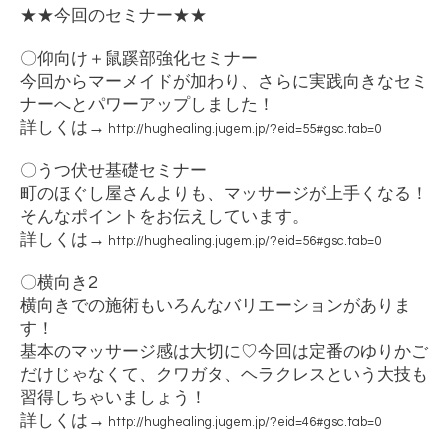
★★
今回のセミナー
★★
〇仰向け＋鼠蹊部強化セミナー
今回からマーメイドが加わり、さらに実践向きなセミ
ナーへとパワーアップしました！
詳しくは
→
http://hughealing.jugem.jp/?eid=55#gsc.tab=0
〇うつ伏せ基礎セミナー
町のほぐし屋さんよりも、マッサージが上手くなる！
そんなポイントをお伝えしています。
詳しくは
→
http://hughealing.jugem.jp/?eid=56#gsc.tab=0
〇横向き
2
横向きでの施術もいろんなバリエーションがありま
す！
基本のマッサージ感は大切に
♡
今回は定番のゆりかご
だけじゃなくて、クワガタ、ヘラクレスという大技も
習得しちゃいましょう！
詳しくは
→
http://hughealing.jugem.jp/?eid=46#gsc.tab=0