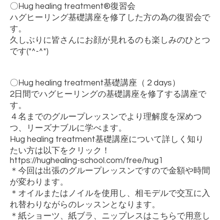
〇
Hug healing treatment®
復習会
ハグヒーリング基礎講座を修了した方の為の復習会で
す。
久しぶりに皆さんにお顔が見れるのも楽しみのひとつ
です
(*^-^*)
〇
Hug healing treatment
基礎講座（２
days
）
2
日間でハグヒーリングの基礎講座を修了する講座で
す。
４名までのグループレッスンでより理解度を深めつ
つ、リーズナブルに学べます。
Hug healing treatment
基礎講座について詳しく知り
たい方は以下をクリック！
https://hughealing-school.com/free/hug1
＊今回は出張のグループレッスンですので金額や時間
が変わります。
＊オイルまたはノイルを使用し、相モデルで交互に入
れ替わりながらのレッスンとなります。
＊紙ショーツ、紙ブラ、ニップレスはこちらで用意し