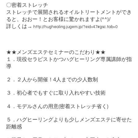
〇密着ストレッチ
ストレッチで展開されるオイルトリートメントができ
ると、おおー！とお客様に驚かれますよ
(^^)/
詳しくは
→
http://hughealing.jugem.jp/?eid=47#gsc.tab=0
★★
メンズエステセミナーのこだわり
★★
１．現役セラピストかつハグヒーリング専属講師が指
導
２．２人から開催！
4
人までの少人数制
３．初心者でもすぐに取り入れやすい技術
４．モデルさんの用意
(
密着ストレッチ省く
)
５．ハグヒーリングよりも少しメンズエステに寄せた
距離感