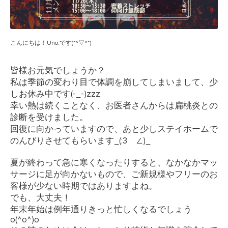
こんにちは！
Uno.
です
(*^▽^*)
皆様お元気でしょうか？
私は季節の変わり目で体調を崩してしまいまして、少
しお休み中です
(-_-)zzz
幸い熱は続くことなく、お医者さんからは扁桃炎との
診断を受けました。
回復に向かっていますので、あと少しステイホームで
のんびりさせてもらいます
_(:3
ゝ∠
)_
夏が終わって急に寒くなったりすると、なかなかマッ
サージに足が向かないもので、ご新規様やフリーのお
客様が少ない時期ではありますよね。
でも、大丈夫！
年末年始は例年通りきっと忙しくなるでしょう
o(^o^)o