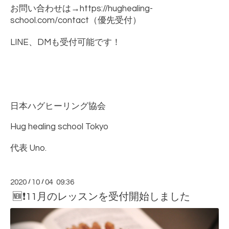
お問い合わせは
→https://hughealing-
school.com/contact
（優先受付）
LINE
、
DM
も受付可能です！
日本ハグヒーリング協会
Hug healing school Tokyo
代表
Uno.
2020
/
10
/
04 09:36
🆕❗11月のレッスンを受付開始しました