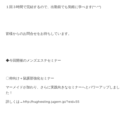
１回３時間で完結するので、出勤前でも気軽に学べます(*^-^*)
皆様からのお問合せをお待ちしています。
◆今回開催のメンズエステセミナー
〇仰向け＋鼠蹊部強化セミナー
マーメイドが加わり、さらに実践向きなセミナーへとパワーアップしまし
た！
詳しくは→http://hughealing.jugem.jp/?eid=55