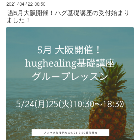
2021
/
04
/
22 08:50
🈵5月大阪開催！ハグ基礎講座の受付始まり
ました！