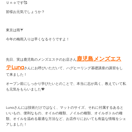
Ｕｎｏです🥰
皆様お元気でしょうか？
東京は雨☔
今年の梅雨入りは早くなるそうですよ！
鹿児島メンズエス
先日、実は鹿児島のメンズエステのお店さん
テLuna
さんにお呼びいただいて、ハグヒーリング基礎講座の講習をし
て来ました！
オープン前にしっかり学びたいとのことで、本当に志が高く、教えていて私
も元気をもらいました💖
Lunaさんには技術だけではなく、マットのサイズ、それに付属するあると
いいもの、便利なもの、オイルの種類、ノイルの種類、オイルボトルの種
類、オイルを温める最適な方法など、お店作りにおいても有益な情報をシェ
アしました！