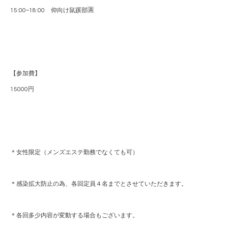
15:00~18:00 仰向け鼠蹊部🈵
【参加費】
15000円
＊女性限定（メンズエステ勤務でなくても可）
＊感染拡大防止の為、各回定員４名までとさせていただきます。
＊各回多少内容が変動する場合もございます。