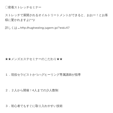
〇密着ストレッチセミナー
ストレッチで展開されるオイルトリートメントができると、おおー！とお客
様に驚かれますよ(^^)/
詳しくは→http://hughealing.jugem.jp/?eid=47
★★メンズエステセミナーのこだわり★★
１．現役セラピストかつハグヒーリング専属講師が指導
２．２人から開催！4人までの少人数制
３．初心者でもすぐに取り入れやすい技術