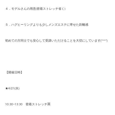
４．モデルさんの用意(密着ストレッチ省く)
５．ハグヒーリングよりも少しメンズエステに寄せた距離感
初めての方同士でも安心して受講いただけることを大切にしています(*^^*)
【開催日時】
★4/21(水)
10:30~13:30 密着ストレッチ🈵