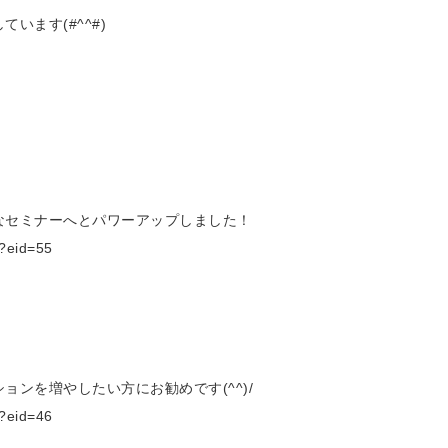
います(#^^#)
なセミナーへとパワーアップしました！
?eid=55
ンを増やしたい方にお勧めです(^^)/
?eid=46