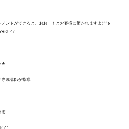
メントができると、おおー！とお客様に驚かれますよ(^^)/
?eid=47
★★
グ専属講師が指導
技術
省く)