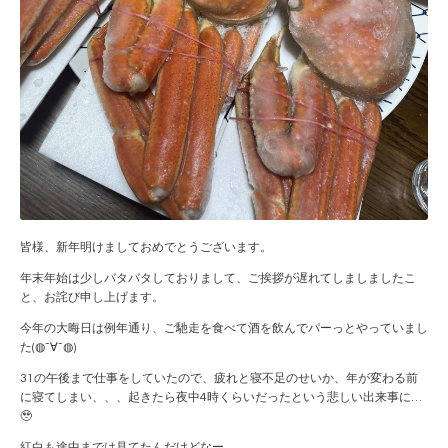
皆様、新年明けましておめでとうございます。
年末年始は少しバタバタしておりまして、ご挨拶が遅れてしましましたこ
と、お詫び申し上げます。
今年の大晦日は例年通り、ご馳走を食べて酒を飲んでパーっとやっていまし
た(◍¯∀¯◍)
31の午後まで仕事をしていたので、疲れと寝不足のせいか、年が変わる前
に寝てしまい、、、起きたら夜中4時くらいだったという悲しい出来事に…
🥹
紅白も途中までは見てたんだけどなー。