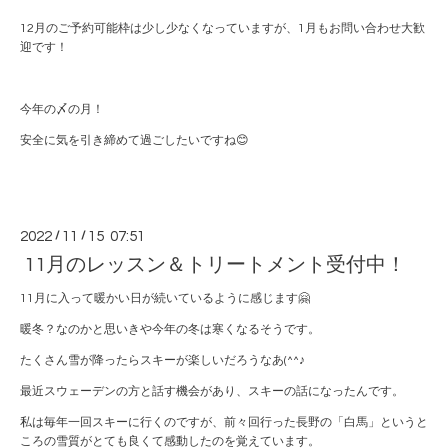
12月のご予約可能枠は少し少なくなっていますが、1月もお問い合わせ大歓
迎です！
今年の〆の月！
安全に気を引き締めて過ごしたいですね😊
2022
/
11
/
15 07:51
11月のレッスン＆トリートメント受付中！
11月に入って暖かい日が続いているように感じます🤗
暖冬？なのかと思いきや今年の冬は寒くなるそうです。
たくさん雪が降ったらスキーが楽しいだろうなあ(^^♪
最近スウェーデンの方と話す機会があり、スキーの話になったんです。
私は毎年一回スキーに行くのですが、前々回行った長野の「白馬」というと
ころの雪質がとても良くて感動したのを覚えています。