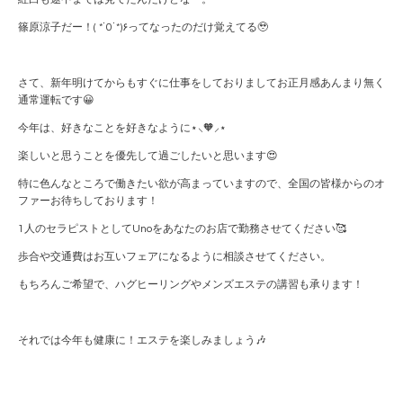
篠原涼子だー！( *˙0˙*)۶ってなったのだけ覚えてる🥹
さて、新年明けてからもすぐに仕事をしておりましてお正月感あんまり無く
通常運転です😀
今年は、好きなことを好きなように⋆⸜🧡⸝‍⋆
楽しいと思うことを優先して過ごしたいと思います😍
特に色んなところで働きたい欲が高まっていますので、全国の皆様からのオ
ファーお待ちしております！
1人のセラピストとしてUnoをあなたのお店で勤務させてください🥰
歩合や交通費はお互いフェアになるように相談させてください。
もちろんご希望で、ハグヒーリングやメンズエステの講習も承ります！
それでは今年も健康に！エステを楽しみましょう🎶