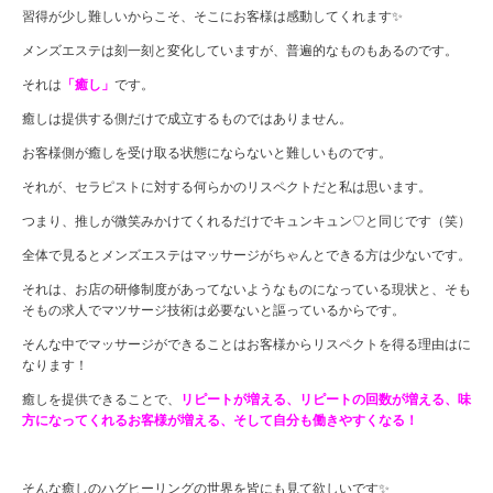
習得が少し難しいからこそ、そこにお客様は感動してくれます✨
メンズエステは刻一刻と変化していますが、普遍的なものもあるのです。
それは
「癒し」
です。
癒しは提供する側だけで成立するものではありません。
お客様側が癒しを受け取る状態にならないと難しいものです。
それが、セラピストに対する何らかのリスペクトだと私は思います。
つまり、推しが微笑みかけてくれるだけでキュンキュン♡と同じです（笑）
全体で見るとメンズエステはマッサージがちゃんとできる方は少ないです。
それは、お店の研修制度があってないようなものになっている現状と、そも
そもの求人でマツサージ技術は必要ないと謳っているからです。
そんな中でマッサージができることはお客様からリスペクトを得る理由はに
なります！
癒しを提供できることで、
リピートが増える、リピートの回数が増える、味
方になってくれるお客様が増える、そして自分も働きやすくなる！
そんな癒しのハグヒーリングの世界を皆にも見て欲しいです✨