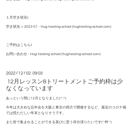
１月空き状況↓
空き状況 > 2023-01 - Hug healing school (hughealing-school.com)
ご予約はこちら↓
お問い合わせ - Hug healing school (hughealing-school.com)
2022
/
12
/
02 09:03
12月レッスン&トリートメントご予約枠は少
なくなっています
あっという間に12月となりました(^-^)
今年は大きめな忘年会を大阪と東京の両方で開催するなど、最近のコロナ禍
では慌ただしい年末となりそうです。
また皆で集まれることができる喜びに思う存分浸りたいです(*´艸`*)