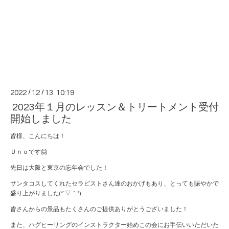
2022
/
12
/
13 10:19
2023年１月のレッスン＆トリートメント受付
開始しました
皆様、こんにちは！
Ｕｎｏです🤗
先日は大阪と東京の忘年会でした！
サンタコスしてくれたセラピストさん達のおかげもあり、とっても賑やかで
盛り上がりました(*´▽｀*)
皆さんからの景品もたくさんのご提供ありがとうございました！
また、ハグヒーリングのインストラクター始めこの会にお手伝いいただいた