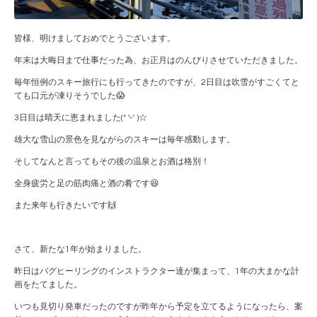
皆様、明けましておめでとうございます。
年末は大晦日まで仕事だった為、お正月はのんびりさせていただきました。
毎年恒例のスキー旅行にも行ってきたのですが、2日目は吹雪がすごくてと
ても口元が凍りそうでした😱
3日目は晴天に恵まれました(* 'ᵕ' )☆
雄大な雪山の景色を見ながらのスキーは毎年感動します。
そしてなんと言ってもその後の温泉とお酒は格別！
全身疲労と足の筋肉痛と酒の肴です😆
また来年も行きたいです🙌
さて、新たな1年が始まりました。
昨日はバグヒーリングのインストラクター達が集まって、1年の大まかな計
画をたてました。
いつも見切り発車だったのですが昨年から予定を立てるようになったら、案