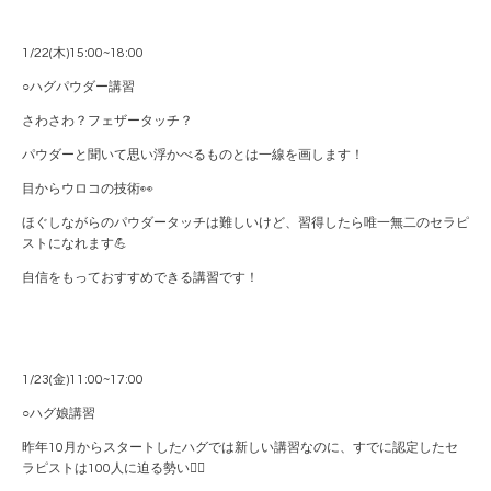
1/22(木)15:00~18:00
○ハグパウダー講習
さわさわ？フェザータッチ？
パウダーと聞いて思い浮かべるものとは一線を画します！
目からウロコの技術👀
ほぐしながらのパウダータッチは難しいけど、習得したら唯一無二のセラピ
ストになれます💪
自信をもっておすすめできる講習です！
1/23(金)11:00~17:00
○ハグ娘講習
昨年10月からスタートしたハグでは新しい講習なのに、すでに認定したセ
ラピストは100人に迫る勢い❤️‍🔥