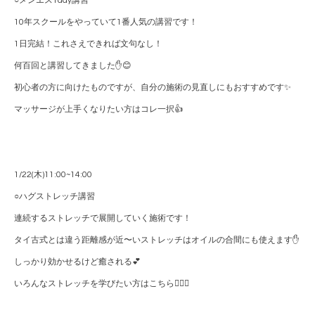
○メンエス1day講習
10年スクールをやっていて1番人気の講習です！
1日完結！これさえできれば文句なし！
何百回と講習してきました✋😊
初心者の方に向けたものですが、自分の施術の見直しにもおすすめです✨
マッサージが上手くなりたい方はコレ一択👍
1/22(木)11:00~14:00
○ハグストレッチ講習
連続するストレッチで展開していく施術です！
タイ古式とは違う距離感が近〜いストレッチはオイルの合間にも使えます✋
しっかり効かせるけど癒される💕
いろんなストレッチを学びたい方はこちら💁🏼‍♀️