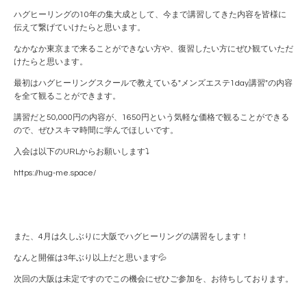
ハグヒーリングの10年の集大成として、今まで講習してきた内容を皆様に
伝えて繋げていけたらと思います。
なかなか東京まで来ることができない方や、復習したい方にぜひ観ていただ
けたらと思います。
最初はハグヒーリングスクールで教えている"メンズエステ1day講習"の内容
を全て観ることができます。
講習だと50,000円の内容が、1650円という気軽な価格で観ることができる
ので、ぜひスキマ時間に学んでほしいです。
入会は以下のURLからお願いします⤵︎ ︎
https://hug-me.space/
また、4月は久しぶりに大阪でハグヒーリングの講習をします！
なんと開催は3年ぶり以上だと思います💦
次回の大阪は未定ですのでこの機会にぜひご参加を、お待ちしております。