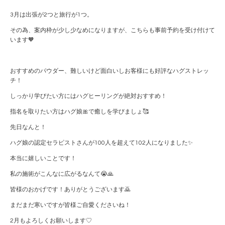
3月は出張が2つと旅行が1つ。
その為、案内枠が少し少なめになりますが、こちらも事前予約を受け付けて
います🧡
おすすめのパウダー、難しいけど面白いしお客様にも好評なハグストレッ
チ！
しっかり学びたい方にはハグヒーリングが絶対おすすめ！
指名を取りたい方はハグ娘🎀で癒しを学びましょ🥰
先日なんと！
ハグ娘の認定セラピストさんが100人を超えて102人になりました✨
本当に嬉しいことです！
私の施術がこんなに広がるなんて😭🙏
皆様のおかげです！ありがとうございます🙇
まだまだ寒いですが皆様ご自愛くださいね！
2月もよろしくお願いします♡