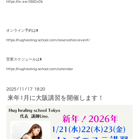
https://lin.ee/3BlEnDk
オンライン予約は⬇️
https://hughealing-school.com/reservation/event/
営業スケジュールは⬇️
https://hughealing-school.com/calendar
2025
/
11
/
17 18:20
来年1月に大阪講習を開催します！