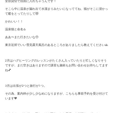
全部貸切で自由に入れちゃうんです！
そこら中に温泉が漏れ出て水溜まりみたいになっててね、猫がそこに浸かっ
て暖をとってたりして😻
かわいい！！
温泉猫と命名♨️
ああ〜また行きたいな🥺
東京近郊でいい雪見露天風呂のあるところがありましたら教えてください🙏
2月はハグヒーリングのレッスンがたくさん入っていたりと忙しくなりそう
ですが、まだ空きはありますので講習も施術もお問い合わせお待ちしてます
ね💕︎
3月は出張が2つと旅行が1つ。
その為、案内枠が少し少なめになりますが、こちらも事前予約を受け付けて
います🧡