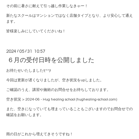
その前に暑さに耐えて引っ越し作業しなきゃー！
新たなスクールはマンションではなく店舗タイプとなり、より安心して通え
ます。
皆様楽しみにしていてくださいね！
2024
/
05
/
31 10:57
６月の受付日時を公開しました
お待たせいたしました!(^^)!
今回は更新が遅くなりましたが、空き状況をupしました。
ご確認のうえ、講習や施術のお問合せをお待ちしております。
空き状況 > 2024-06 - Hug healing school (hughealing-school.com)
また、空きになっていても埋まっていることもございますのでお問合せでの
確認をお願いします。
雨の日がこれから増えてきそうですね！