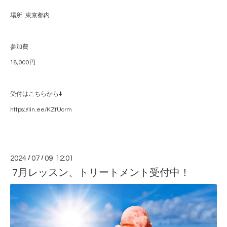
場所 東京都内
参加費
18,000円
受付はこちらから⬇️
https://lin.ee/KZfUcrm
2024
/
07
/
09 12:01
7月レッスン、トリートメント受付中！