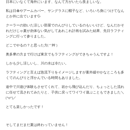
日本にいなくて海外にいます、なんて方がいたら羨ましいな。
私は日傘やアームカバー、サングラスに帽子など、いろいろ身につけてなん
とか外に出ています💦
クーラーの効いた涼しい部屋でのんびりしているのもいいけど、なんだかそ
れだけじゃ夏が勿体ない気がしてあれこれ計画を試みた結果、先日ラフティ
ングに行って参りました。
どこでやるの？と思った方( *´艸`)
奥多摩の方まで行けば東京でもラフティングができちゃうんですよ！
しかも少し涼しいし、川の水は冷たい。
ラフティングと言えば急流下りをイメージしますが案外緩やかなところも多
くてのんびりと浮かんでいる時間もありました。
途中で川遊び体験もさせてくれて、岩から飛び込んだり、ちょっとした流れ
に任せて流されてみたりと、子供に戻ってワイワイ遊ぶこともできました＼
(^o^)／
とても楽しかったです！
そしてまだまだ夏は終わっていません！