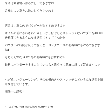
来週は避暑地へ涼みに行ってきます😊
皆様もよい夏をお過ごしくださいね！
講習は、夏なのでパウダーがおすすめですよ✨
オイルの前にさわさわ〜＆しっかりほぐしとストレッチなパウダーを40~60
分程度できるようになる講習ですԅ( ˘꒳˘ ԅ)ｻﾜｻﾜ
パウダーの時間が長くできると、ロングコースのお客様にも対応できます
ね❣️
もちろん90分や120分のお客様にもおすすめ✨
最初にパウダーをすることでいつもと違うって新鮮に感じて貰えますよ✨
ハグ娘、ハグヒーリング、その他横向きやストレッチなどいろんな講習を随
時受付しています。
開催中の講習⬇️
https://hughealing-school.com/menu