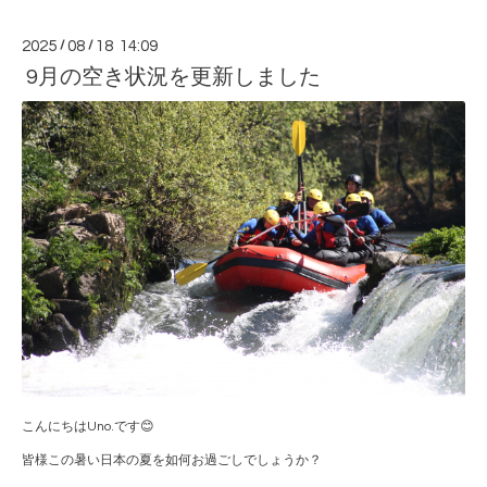
2025
/
08
/
18 14:09
9月の空き状況を更新しました
こんにちはUno.です😊
皆様この暑い日本の夏を如何お過ごしでしょうか？