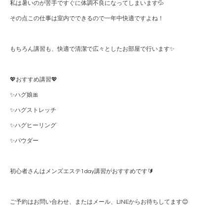
私は暑いのが苦手ですぐに体調不良になってしまいます💦
その点この仕事は室内でできるので一年中快適ですよね！
もちろん講習も、快適で清潔で広々としたお部屋で行います✨
💖おすすめ講習💖
✨️ハグ娘🎀
✨️ハグストレッチ
✨️ハグヒーリング
✨️パウダー
初心者さんはメンズエステ1day講習がおすすめです🔰
ご予約はお問い合わせ、またはメール、LINEからお待ちしてます😊