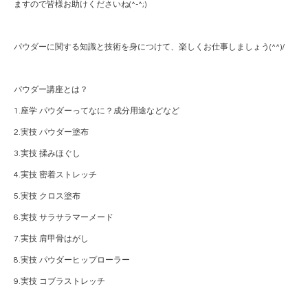
ますので皆様お助けくださいね(^-^;)
パウダーに関する知識と技術を身につけて、楽しくお仕事しましょう(^^)/
パウダー講座とは？
1.座学 パウダーってなに？成分用途などなど
2.実技 パウダー塗布
3.実技 揉みほぐし
4.実技 密着ストレッチ
5.実技 クロス塗布
6.実技 サラサラマーメード
7.実技 肩甲骨はがし
8.実技 パウダーヒップローラー
9.実技 コブラストレッチ