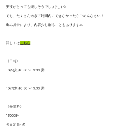
実技がとっても楽しそうでしょ(^_-)-☆
でも、たくさん過ぎて時間内にできなかったらごめんなさい！
進み具合により、内容少し削ることもあります🙏
詳しくは
こちら
《日時》
10/5(火)10:30〜13:30 満
10/7(木)10:30〜13:30 満
《受講料》
15000円
各日定員4名