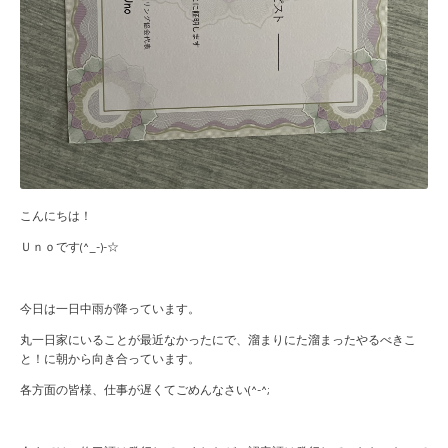
こんにちは！
Ｕｎｏです(^_-)-☆
今日は一日中雨が降っています。
丸一日家にいることが最近なかったにで、溜まりにた溜まったやるべきこ
と！に朝から向き合っています。
各方面の皆様、仕事が遅くてごめんなさい(^-^;