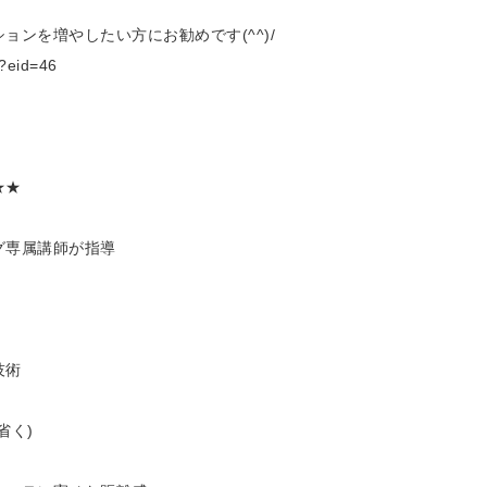
ンを増やしたい方にお勧めです(^^)/
?eid=46
★★
グ専属講師が指導
技術
省く)