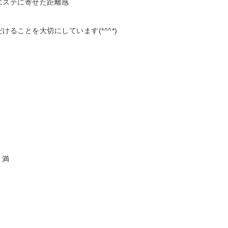
エステに寄せた距離感
ることを大切にしています(*^^*)
 満