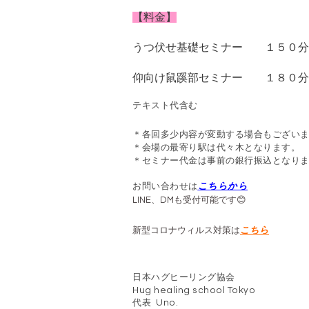
【料金】
うつ伏せ基礎セミナー １５０
仰向け鼠蹊部セミナー １８０
テキスト代含む
＊各回多少内容が変動する場合もござい
＊会場の最寄り駅は代々木となります。
＊セミナー代金は事前の銀行振込となり
お問い合わせは
こちら
から
LINE、DMも受付可能です😊
新型コロナウィルス対策は
こちら
日本ハグヒーリング協会
Hug healing school Tokyo
代表
Uno.