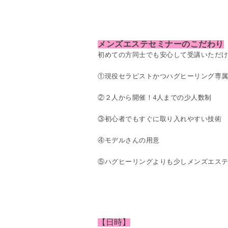
メンズエステセミナーのこだわり
初めての方同士でも安心して受講いただけ
①現役セラピストかつハグヒーリング専
②２人から開催！
4
人までの少人数制
③初心者でもすぐに取り入れやすい技術
④モデルさんの用意
⑤ハグヒーリングよりも少しメンズエス
【日時】