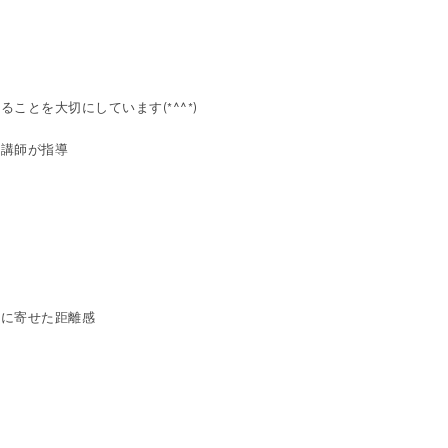
ることを大切にしています(
*^^*
)
属講師が指導
テに寄せた距離感