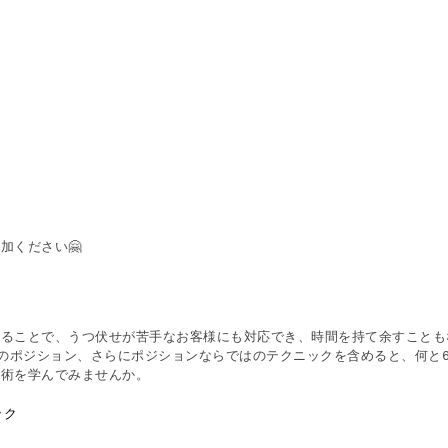
加ください🤗
きることで、うつ伏せが苦手なお客様にも対応でき、時間を持て余すことも
つのポジション、さらにポジションならではのテクニックを含めると、何と
施術を学んでみませんか。
ック