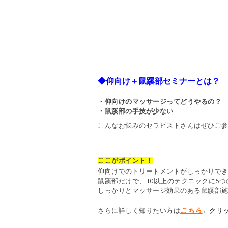
◆仰向け＋鼠蹊部セミナーとは？
・仰向けのマッサージってどうやるの？
・鼠蹊部の手技が少ない
こんなお悩みのセラピストさんはぜひご参
ここがポイント！
仰向けでのトリートメントがしっかりで
鼠蹊部だけで、
10
以上のテクニックに5
しっかりとマッサージ効果のある鼠蹊部
さらに詳しく知りたい方は
こちら
←クリ