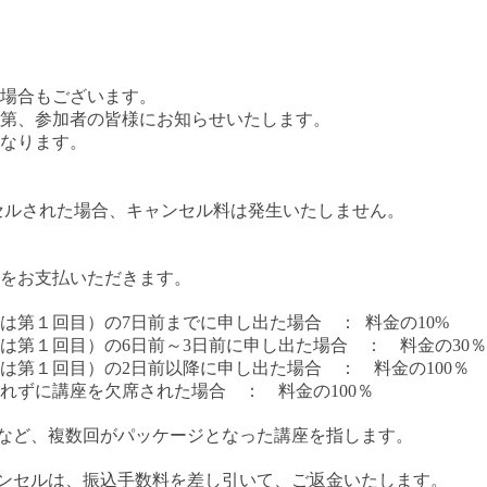
場合もございます。
第、参加者の皆様にお知らせいたします。
なります。
セルされた場合、キャンセル料は発生いたしません。
をお支払いただきます。
は第１回目）の
7
日前までに申し出た場合 ：
料金の
10%
は第１回目）の
6
日前～
3
日前に申し出た場合 ： 料金の
30
％
は第１回目）の
2
日前以降に申し出た場合 ： 料金の
100
％
れずに講座を欠席された場合 ： 料金の
100
％
など、複数回がパッケージとなった講座を指します。
ンセルは、振込手数料を差し引いて、ご返金いたします。