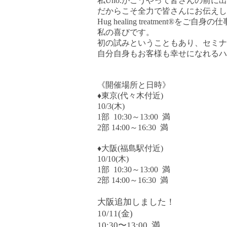
私
Uno.
がこうやって皆さんの前に出
だからこそ全力で皆さんにお伝えし
Hug healing treatment®
をご自身の仕
私の喜びです。
初の試みということもあり、セミナ
自分自身もお客様も幸せになれるハ
《開催場所と日時》
♦
東京(代々木付近)
10/3
(木)
1
部
10:30
～
13:00 満
2
部
14:00
～
16:30 満
♦
大阪(福島駅付近)
10/10
(木)
1
部
10:30
～
13:00 満
2
部
14:00
～
16:30 満
大阪追加しました！
10/11(金)
10:30〜13:00 満