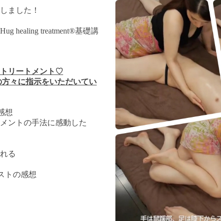
しました！
Hug healing treatment®
基礎講
トリートメント♡
がたくさんの方々に指示をいただいてい
感想
メントの手法に感動した
れる
ストの感想