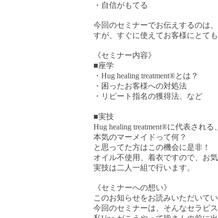
・自信がもてる
今回のセミナーでお伝えするのは、
すが、すぐに使えてお客様にとても
《セミナー内容》
■
座学
・
Hug healing treatment®
とは？
・困ったお客様への対処法
・リピート指名の獲得法、など
■
実技
Hug healing treatment®
に代表される
本気のマーメイドって何？
と思ってた方はこの機会に是非！
オイル不使用、着衣ですので、お気
実技は二人一組で行います。
《セミナーへの想い》
このお知らせをお読みいただいてい
今回のセミナーは、そんなセラピス