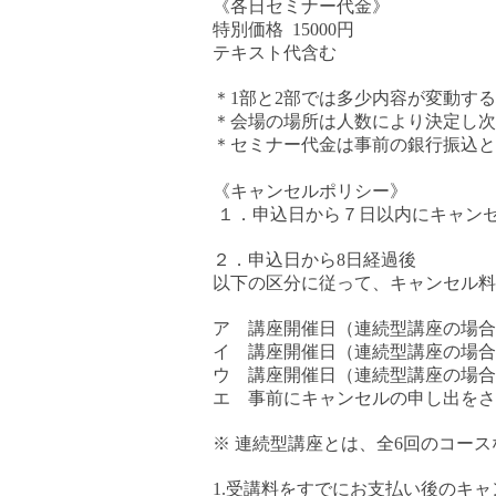
《各日セミナー代金》
特別価格
15000
円
テキスト代含む
＊
1
部と
2
部では多少内容が変動する
＊会場の場所は人数により決定し次
＊セミナー代金は事前の銀行振込と
《キャンセルポリシー》
１．申込日から７日以内にキャン
２．申込日から
8
日経過後
以下の区分に従って、キャンセル料
ア 講座開催日（連続型講座の場合
イ 講座開催日（連続型講座の場合
ウ 講座開催日（連続型講座の場合
エ 事前にキャンセルの申し出をさ
※
連続型講座とは、全
6
回のコース
1.
受講料をすでにお支払い後のキャ