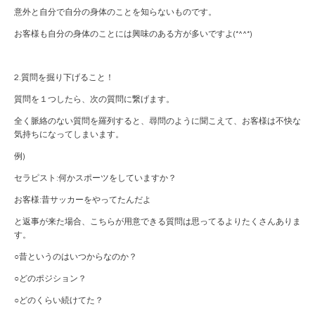
意外と自分で自分の身体のことを知らないものです。
お客様も自分の身体のことには興味のある方が多いですよ(*^^*)
2.質問を掘り下げること！
質問を１つしたら、次の質問に繋げます。
全く脈絡のない質問を羅列すると、尋問のように聞こえて、お客様は不快な
気持ちになってしまいます。
例)
セラピスト:何かスポーツをしていますか？
お客様:昔サッカーをやってたんだよ
と返事が来た場合、こちらが用意できる質問は思ってるよりたくさんありま
す。
○昔というのはいつからなのか？
○どのポジション？
○どのくらい続けてた？