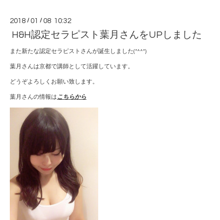
2018
/
01
/
08 10:32
H&H認定セラピスト葉月さんをUPしました
また新たな認定セラピストさんが誕生しました(*^^*)
葉月さんは京都で講師として活躍しています。
どうぞよろしくお願い致します。
葉月さんの情報は
こちらから