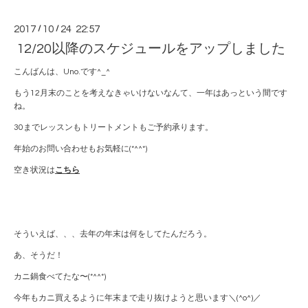
2017
/
10
/
24 22:57
12/20以降のスケジュールをアップしました
こんばんは、Uno.です^_^
もう12月末のことを考えなきゃいけないなんて、一年はあっという間です
ね。
30までレッスンもトリートメントもご予約承ります。
年始のお問い合わせもお気軽に(*^^*)
空き状況は
こちら
そういえば、、、去年の年末は何をしてたんだろう。
あ、そうだ！
カニ鍋食べてたな〜(*^^*)
今年もカニ買えるように年末まで走り抜けようと思います＼(^o^)／