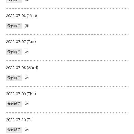
2020-07-06 (Mon)
満
受付終了
2020-07-07 (Tue)
満
受付終了
2020-07-08 (Wed)
満
受付終了
2020-07-09 (Thu)
満
受付終了
2020-07-10 (Fri)
満
受付終了