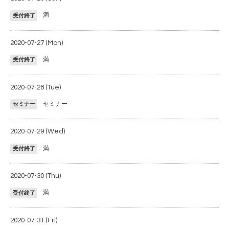
満
受付終了
2020-07-27 (Mon)
満
受付終了
2020-07-28 (Tue)
セミナー
セミナー
2020-07-29 (Wed)
満
受付終了
2020-07-30 (Thu)
満
受付終了
2020-07-31 (Fri)