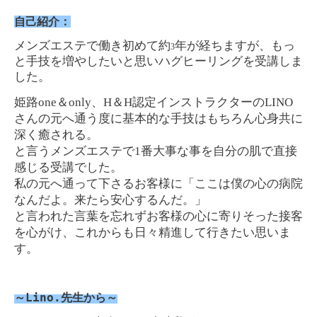
自己紹介：
メンズエステで働き初めて約
年が経ちますが、もっ
3
と手技を増やしたいと思いハグヒーリングを受講しま
した。
one
only
H
H
LINO
姫路
＆
、
＆
認定インストラクターの
さんの元へ通う度に基本的な手技はもちろん心身共に
深く癒される。
1
と言うメンズエステで
番大事な事を自分の肌で直接
感じる受講でした。
私の元へ通って下さるお客様に「ここは僕の心の病院
なんだよ。来たら安心するんだ。」
と言われた言葉を忘れずお客様の心に寄りそった接客
を心がけ、これからも日々精進して行きたい思いま
す。
～Lino.先生
から～