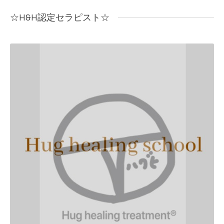
☆H&H認定セラピスト☆