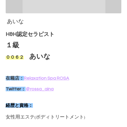
あいな
H&H認定セラピスト
１
級
あいな
００６２
在籍店：
Relaxation Spa ROSA
Twitter：
＠rossa_aina
経歴と資格：
女性用エステ
ボディトリートメント
(
)