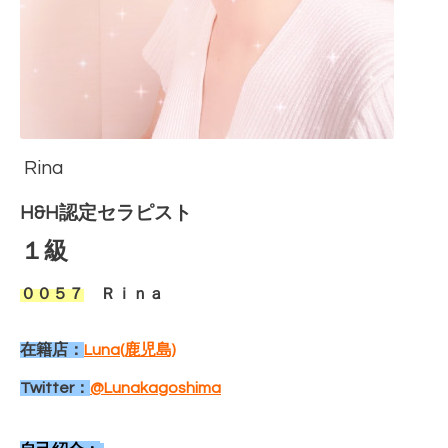
Rina
H&H認定セラピスト
１
級
００５７
Ｒｉｎａ
在籍店：
Luna(鹿児島)
Twitter：
@Lunakagoshima