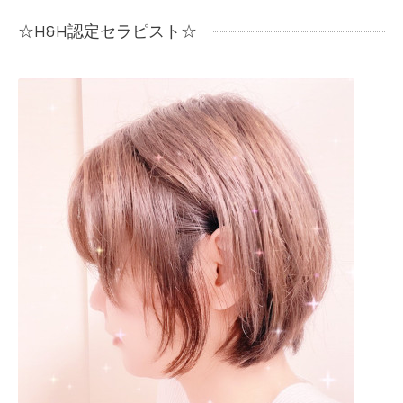
☆H&H認定セラピスト☆