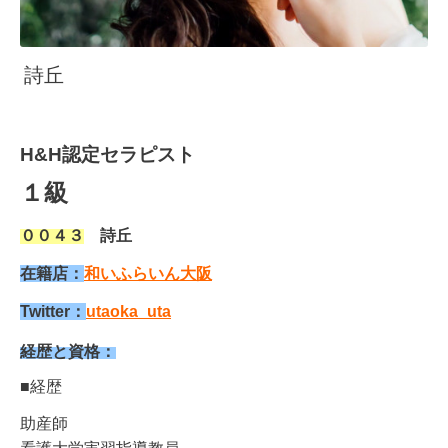
詩丘
H&H認定セラピスト
１
級
００４３
詩丘
在籍店：
和いふらいん大阪
Twitter：
utaoka_uta
経歴と資格：
■経歴
助産師