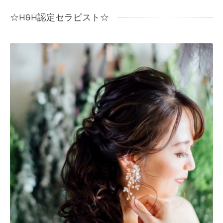
☆H&H認定セラピスト☆