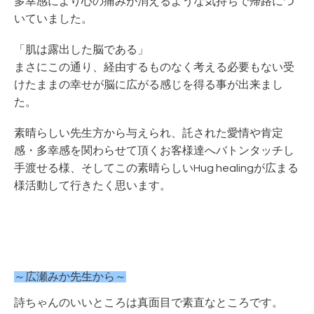
多幸感により心の痛みが消えるような気持ちで帰路につ
いていました。
「肌は露出した脳である」
まさにこの通り、経由するものなく考える必要もない受
けたままの幸せが脳に広がる感じを得る事が出来まし
た。
素晴らしい先生方から与えられ、託された愛情や肯定
感・多幸感を関わらせて頂くお客様達へバトンタッチし
手渡せる様、そしてこの素晴らしいHug healingが広まる
様活動して行きたく思います。
～広瀬みか先生から～
詩ちゃんのいいところは真面目で素直なところです。