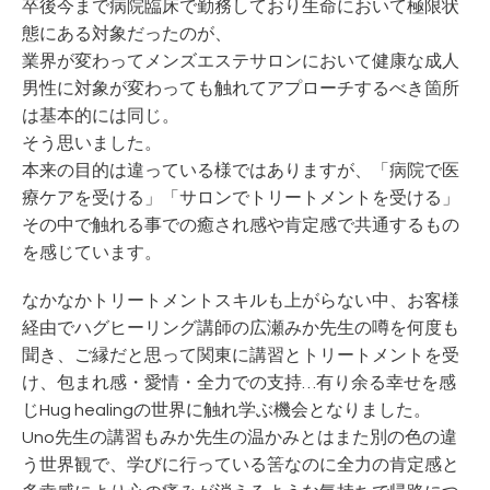
卒後今まで病院臨床で勤務しており生命において極限状
態にある対象だったのが、
業界が変わってメンズエステサロンにおいて健康な成人
男性に対象が変わっても触れてアプローチするべき箇所
は基本的には同じ。
そう思いました。
本来の目的は違っている様ではありますが、「病院で医
療ケアを受ける」「サロンでトリートメントを受ける」
その中で触れる事での癒され感や肯定感で共通するもの
を感じています。
なかなかトリートメントスキルも上がらない中、お客様
経由でハグヒーリング講師の広瀬みか先生の噂を何度も
聞き、ご縁だと思って関東に講習とトリートメントを受
け、包まれ感・愛情・全力での支持…有り余る幸せを感
じHug healingの世界に触れ学ぶ機会となりました。
Uno先生の講習もみか先生の温かみとはまた別の色の違
う世界観で、学びに行っている筈なのに全力の肯定感と