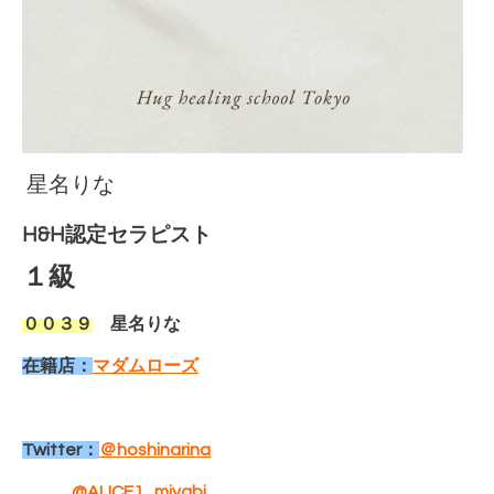
星名りな
H&H認定セラピスト
１
級
００３９
星名りな
在籍店：
マダムローズ
Twitter：
＠hoshinarina
@ALICE1_miyabi