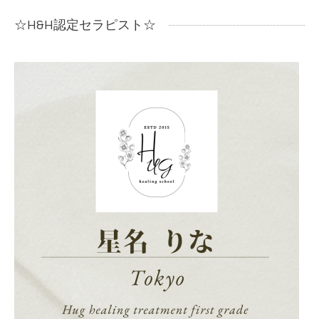
☆H&H認定セラピスト☆