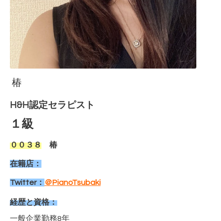
椿
H&H認定セラピスト
１
級
００３８
椿
在籍店：
Twitter：
＠PianoTsubaki
経歴と資格：
一般企業勤務8年