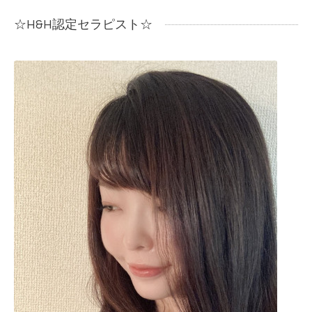
☆H&H認定セラピスト☆