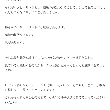
それがハグヒーリングという技術を身につけることで、少しでも楽しくなれ
たならこんなに嬉しいことはありません。
椿さんのトリートメントには物語があります。
感情の起伏があります。
魂があります。
それは長年舞踏を続けてこられた彼女だからこそできる特別なもの。
見ていても感動するのだから、きっと受けたらもっともっと感動するでしょ
うね。
ピアノ（弱）からフォルテシモ（強）へとバーン！と振り切るところが本当
に格好良くて見どころポイントです！
これからも真っ白な心のままで、そのソウルを大切に育てていってください
ね(^_-)-☆