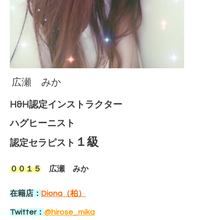
広瀬 みか
H&H認定インストラクター
ハグヒーニスト
１級
認定セラピスト
００１５
広瀬 みか
在籍店：
Diona（柏）
Twitter：
@hirose_mika