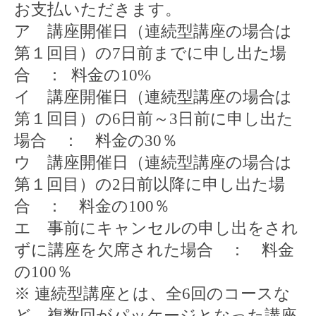
お支払いただきます。
ア 講座開催日（連続型講座の場合は
第１回目）の
7
日前までに申し出た場
合 ：
料金の
10%
イ 講座開催日（連続型講座の場合は
第１回目）の
6
日前～
3
日前に申し出た
場合 ： 料金の
30
％
ウ 講座開催日（連続型講座の場合は
第１回目）の
2
日前以降に申し出た場
合 ： 料金の
100
％
エ 事前にキャンセルの申し出をされ
ずに講座を欠席された場合 ： 料金
の
100
％
※
連続型講座とは、全
6
回のコースな
ど、複数回がパッケージとなった講座